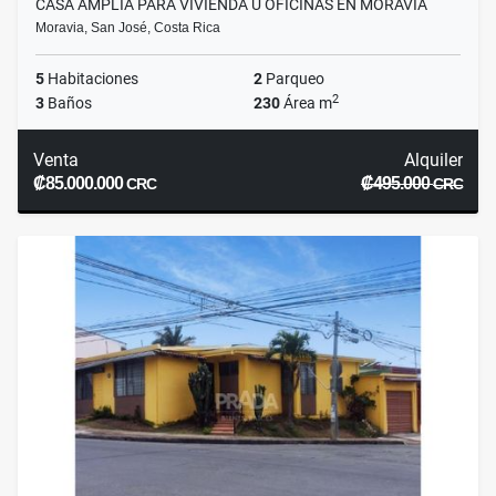
CASA AMPLIA PARA VIVIENDA U OFICINAS EN MORAVIA
Moravia, San José, Costa Rica
5
Habitaciones
2
Parqueo
2
3
Baños
230
Área m
Venta
Alquiler
₡85.000.000
₡495.000
CRC
CRC