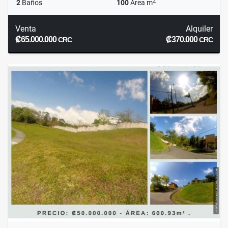
2
2
Baños
100
Área m
Venta
Alquiler
₡65.000.000
₡370.000
CRC
CRC