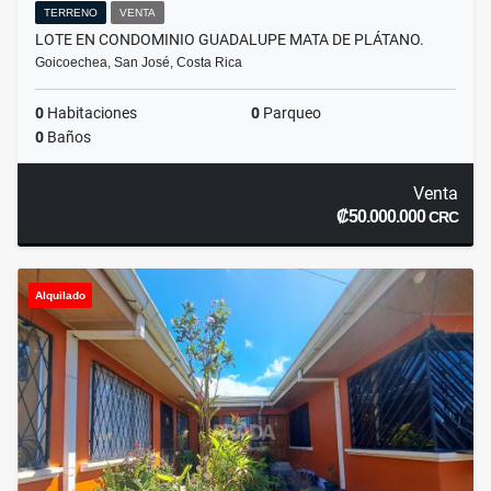
TERRENO
VENTA
LOTE EN CONDOMINIO GUADALUPE MATA DE PLÁTANO.
Goicoechea, San José, Costa Rica
0
Habitaciones
0
Parqueo
0
Baños
Venta
₡50.000.000
CRC
Alquilado