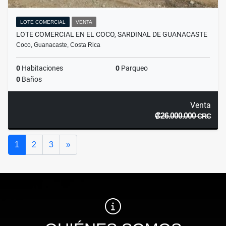
LOTE COMERCIAL
VENTA
LOTE COMERCIAL EN EL COCO, SARDINAL DE GUANACASTE
Coco, Guanacaste, Costa Rica
0
Habitaciones
0
Parqueo
0
Baños
Venta
₡26.000.000
CRC
Siguiente
1
2
3
»