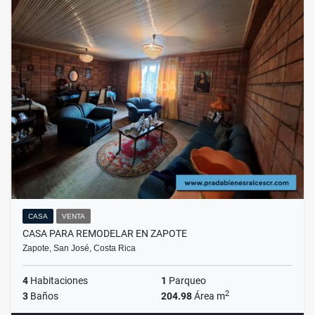
CASA
VENTA
CASA PARA REMODELAR EN ZAPOTE
Zapote, San José, Costa Rica
4
Habitaciones
1
Parqueo
2
3
Baños
204.98
Área m