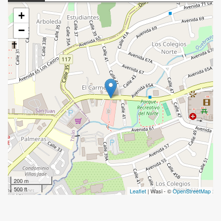
+
−
200 m
500 ft
Leaflet
| Wasi - ©
OpenStreetMap