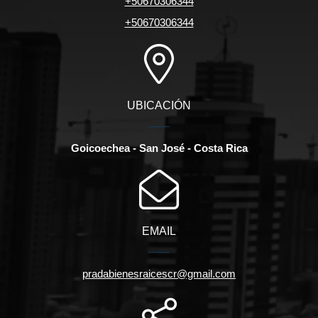
+50670306344
+50670306344
UBICACIÓN
Goicoechea - San José - Costa Rica
EMAIL
pradabienesraicescr@gmail.com