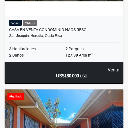
CASA
VENTA
CASA EN VENTA CONDOMINIO NAOS RESO…
San Joaquín, Heredia, Costa Rica
3
Habitaciones
2
Parqueo
2
2
Baños
127.39
Área m
Venta
US$180,000
USD
Alquilado