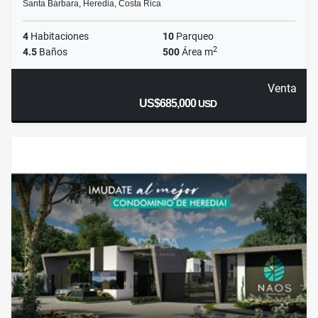
Santa Bárbara, Heredia, Costa Rica
4
Habitaciones
10
Parqueo
2
4.5
Baños
500
Área m
Venta
US$685,000
USD